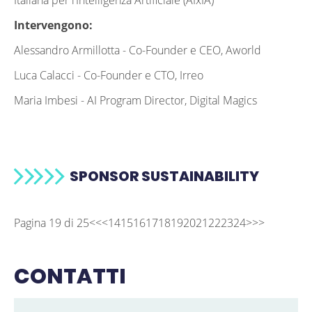
Italiana per l’Intelligenza Artificiale (AIxIA)
Intervengono:
Alessandro Armillotta -
Co-Founder e CEO, Aworld
Luca Calacci -
Co-Founder e CTO, Irreo
Maria Imbesi -
AI Program Director, Digital Magics
SPONSOR SUSTAINABILITY
Pagina 19 di 25
<<
<
14
15
16
17
18
19
20
21
22
23
24
>
>>
CONTATTI