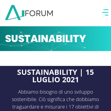
SUSTAINABILITY
SUSTAINABILITY | 15
LUGLIO 2021
Abbiamo bisogno di uno sviluppo
sostenibile. Ciò significa che dobbiamo
traguardare e misurare i 17 obiettivi di