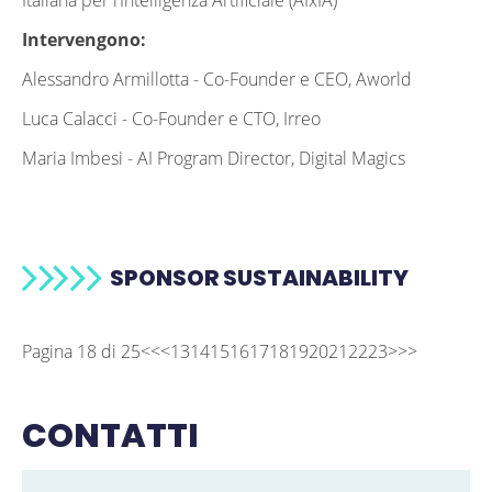
Italiana per l’Intelligenza Artificiale (AIxIA)
Intervengono:
Alessandro Armillotta -
Co-Founder e CEO, Aworld
Luca Calacci -
Co-Founder e CTO, Irreo
Maria Imbesi -
AI Program Director, Digital Magics
SPONSOR SUSTAINABILITY
Pagina 18 di 25
<<
<
13
14
15
16
17
18
19
20
21
22
23
>
>>
CONTATTI