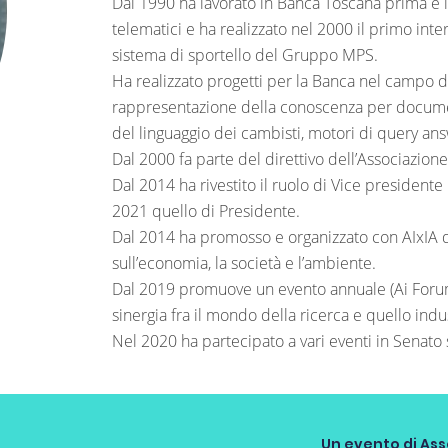
Dal 1990 ha lavorato in Banca Toscana prima e 
telematici e ha realizzato nel 2000 il primo in
sistema di sportello del Gruppo MPS.
Ha realizzato progetti per la Banca nel campo dell
rappresentazione della conoscenza per documen
del linguaggio dei cambisti, motori di query ans
Dal 2000 fa parte del direttivo dell’Associazione It
Dal 2014 ha rivestito il ruolo di Vice presidente
2021 quello di Presidente.
Dal 2014 ha promosso e organizzato con AIxIA dib
sull’economia, la società e l’ambiente.
Dal 2019 promuove un evento annuale (Ai Forum)
sinergia fra il mondo della ricerca e quello indus
Nel 2020 ha partecipato a vari eventi in Senato s
Un evento di
Ass