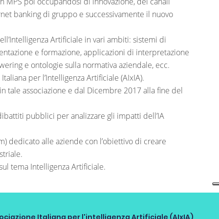
in MPS poi occupandosi di innovazione, dei canali
ternet banking di gruppo e successivamente il nuovo
’Intelligenza Artificiale in vari ambiti: sistemi di
tazione e formazione, applicazioni di interpretazione
wering e ontologie sulla normativa aziendale, ecc.
aliana per l’Intelligenza Artificiale (AIxIA).
 in tale associazione e dal Dicembre 2017 alla fine del
attiti pubblici per analizzare gli impatti dell’IA
 dedicato alle aziende con l’obiettivo di creare
triale.
ul tema Intelligenza Artificiale.
ociazione Italiana per l'intelligenza Artificiale (AIxIA)