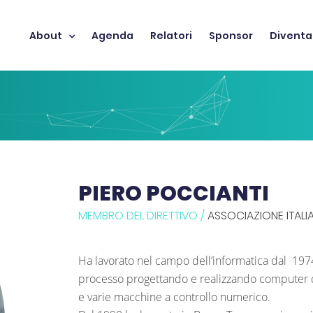
About
Agenda
Relatori
Sponsor
Diventa
PIERO POCCIANTI
MEMBRO DEL DIRETTIVO /
ASSOCIAZIONE ITALIA
Ha lavorato nel campo dell’informatica dal 1974 
processo progettando e realizzando computer ded
e varie macchine a controllo numerico.