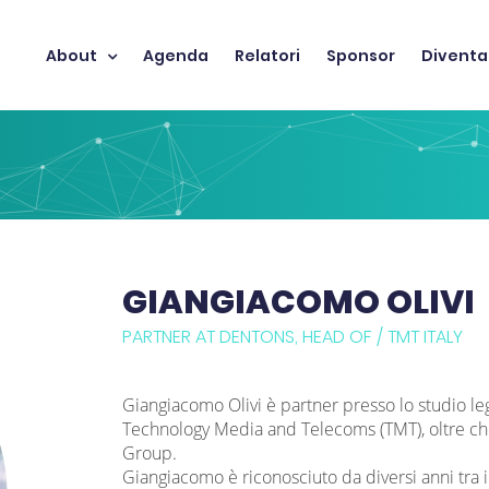
About
Agenda
Relatori
Sponsor
Diventa
GIANGIACOMO OLIVI
PARTNER AT DENTONS, HEAD OF / TMT ITALY
Giangiacomo Olivi è partner presso lo studio l
Technology Media and Telecoms (TMT), oltre ch
Group.
Giangiacomo è riconosciuto da diversi anni tra i