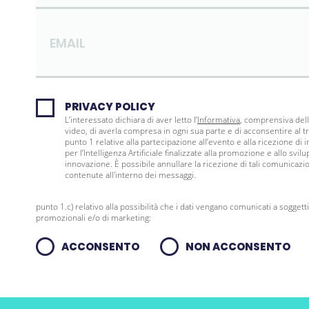
EMAIL
PRIVACY POLICY
L’interessato dichiara di aver letto l’
Informativa
, comprensiva della
video, di averla compresa in ogni sua parte e di acconsentire al tra
punto 1 relative alla partecipazione all’evento e alla ricezione di 
per l’Intelligenza Artificiale finalizzate alla promozione e allo svilu
innovazione. È possibile annullare la ricezione di tali comunicaz
contenute all'interno dei messaggi.
punto 1.c) relativo alla possibilità che i dati vengano comunicati a soggetti
promozionali e/o di marketing:
ACCONSENTO
NON ACCONSENTO