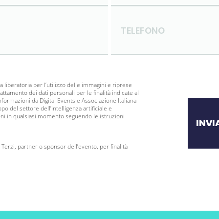
TELEFONO
 liberatoria per l’utilizzo delle immagini e riprese
ttamento dei dati personali per le finalità indicate al
informazioni da Digital Events e Associazione Italiana
ppo del settore dell’intelligenza artificiale e
ioni in qualsiasi momento seguendo le istruzioni
INVI
 Terzi, partner o sponsor dell’evento, per finalità