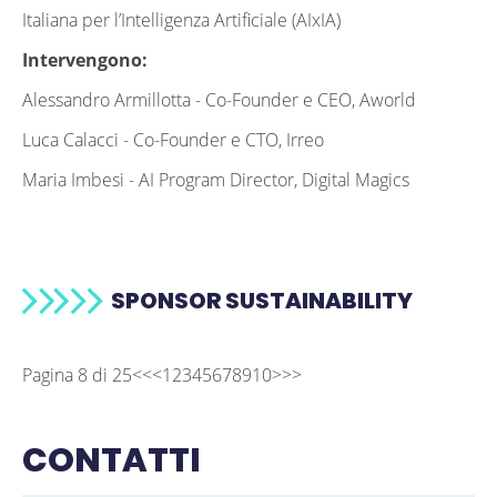
Italiana per l’Intelligenza Artificiale (AIxIA)
Intervengono:
Alessandro Armillotta -
Co-Founder e CEO, Aworld
Luca Calacci -
Co-Founder e CTO, Irreo
Maria Imbesi -
AI Program Director, Digital Magics
SPONSOR SUSTAINABILITY
Pagina 8 di 25
<<
<
1
2
3
4
5
6
7
8
9
10
>
>>
CONTATTI