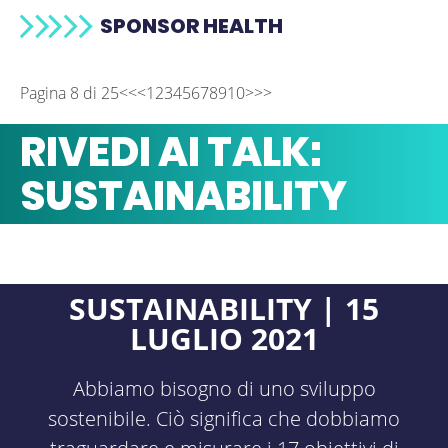
SPONSOR HEALTH
Pagina 8 di 25
<<
<
1
2
3
4
5
6
7
8
9
10
>
>>
RIVEDI AI TALK:
SUSTAINABILITY
SUSTAINABILITY | 15
LUGLIO 2021
Abbiamo bisogno di uno sviluppo
sostenibile. Ciò significa che dobbiamo