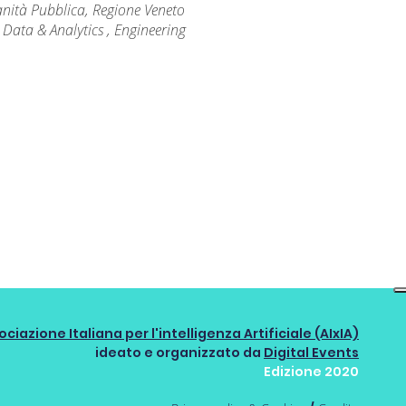
anità Pubblica, Regione Veneto
 Data & Analytics ​, Engineering
ociazione Italiana per l'intelligenza Artificiale (AIxIA)
ideato e organizzato da
Digital Events
Edizione 2020