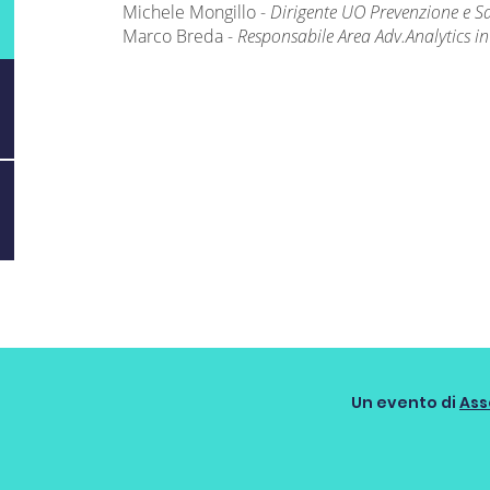
Michele Mongillo
-
Dirigente UO Prevenzione e S
Marco Breda
-
Responsabile Area Adv.Analytics in
Un evento di
Ass