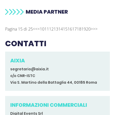
MEDIA PARTNER
Pagina 15 di 25
<<
<
10
11
12
13
14
15
16
17
18
19
20
>
>>
CONTATTI
AIXIA
segretario@aixia.it
c/o CNR-ISTC
Via S. Martino della Battaglia 44, 00185 Roma
INFORMAZIONI COMMERCIALI
Digital Events Srl